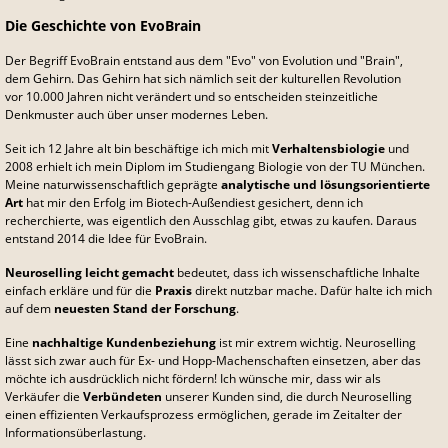
Die Geschichte von EvoBrain
Der Begriff EvoBrain entstand aus dem "Evo" von Evolution und "Brain",
dem Gehirn. Das Gehirn hat sich nämlich seit der kulturellen Revolution
vor 10.000 Jahren nicht verändert und so entscheiden steinzeitliche
Denkmuster auch über unser modernes Leben.
Seit ich 12 Jahre alt bin beschäftige ich mich mit
Verhaltensbiologie
und
2008 erhielt ich mein Diplom im Studiengang Biologie von der TU München.
Meine naturwissenschaftlich geprägte
analytische und lösungsorientierte
Art
hat mir den Erfolg im Biotech-Außendiest gesichert, denn ich
recherchierte, was eigentlich den Ausschlag gibt, etwas zu kaufen. Daraus
entstand 2014 die Idee für EvoBrain.
Neuroselling leicht gemacht
bedeutet, dass ich wissenschaftliche Inhalte
einfach erkläre und für die
Praxis
direkt nutzbar mache. Dafür halte ich mich
auf dem
neuesten Stand der Forschung
.
Eine
nachhaltige Kundenbeziehung
ist mir extrem wichtig. Neuroselling
lässt sich zwar auch für Ex- und Hopp-Machenschaften einsetzen, aber das
möchte ich ausdrücklich nicht fördern! Ich wünsche mir, dass wir als
Verkäufer die
Verbündeten
unserer Kunden sind, die durch Neuroselling
einen effizienten Verkaufsprozess ermöglichen, gerade im Zeitalter der
Informationsüberlastung.